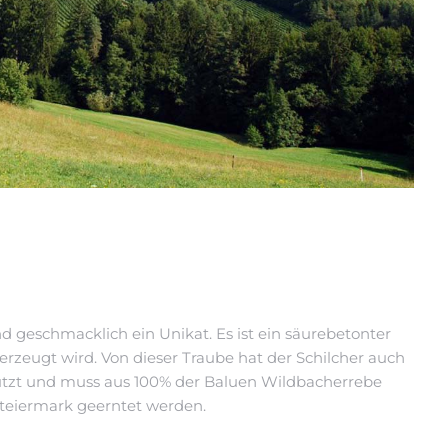
 und geschmacklich ein Unikat. Es ist ein säurebetonter
rzeugt wird. Von dieser Traube hat der Schilcher auch
chützt und muss aus 100% der Baluen Wildbacherrebe
 Steiermark geerntet werden.