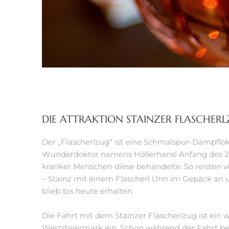
DIE ATTRAKTION STAINZER FLASCHER
Der „Flascherlzug“ ist eine Schmalspur-Dampflok 
Wunderdoktor namens Höllerhansl Anfang des 20.
kranker Menschen diese behandelte. So reisten 
– Stainz mit einem Flascherl Urin im Gepäck an
blieb bis heute erhalten.
Die Fahrt mit dem Stainzer Flascherlzug ist ein w
Weststeiermark ein. Schon während der Fahrt beg