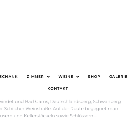
hs Grenzen hinaus bekannt. Die Schilcher Weinstraße
ruders. Schade, denn die Schilcher Weinstraße führt
ark.
rt Ligist. Hier befindet sich auch der genussreiche
eg von Bauernhof zu Gasthaus und Buschenschank.
t. Von Ligist aus geht es weiter durch die Orte
hgrail bis nach Stainz. Die Straße endet aber nicht
e windet und Bad Gams, Deutschlandsberg, Schwanberg
der Schilcher Weinstraße. Auf der Route begegnet man
usern und Kellerstöckeln sowie Schlössern –