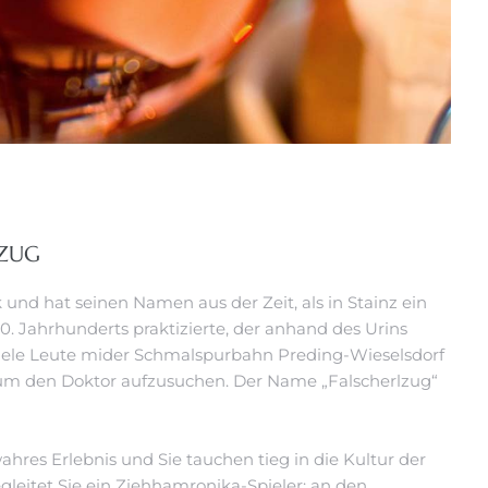
LZUG
und hat seinen Namen aus der Zeit, als in Stainz ein
 Jahrhunderts praktizierte, der anhand des Urins
viele Leute mider Schmalspurbahn Preding-Wieselsdorf
 um den Doktor aufzusuchen. Der Name „Falscherlzug“
ahres Erlebnis und Sie tauchen tieg in die Kultur der
leitet Sie ein Ziehhamronika-Spieler; an den