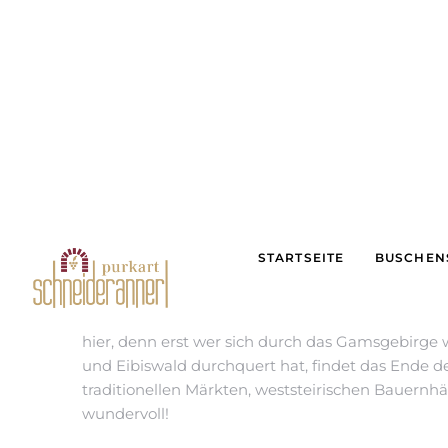
Die Südsteirische Weinstraße ist über Österreic
hingegen liegt eher im Schatten seines großen B
durch eine der schönsten Gegenden der Steierm
DIE ROUTE DER WEINSTRASSE
Ausgangspunkt der Schilcher Weinstraße ist der O
Schmankerlweg – in drei Varianten führt der W
Dabei steht der Schilcher natürlich im Mittelpunk
Gundersdorf, Sankt Stefan ob Stainz, Langegg-Hoc
hier, denn erst wer sich durch das Gamsgebirg
und Eibiswald durchquert hat, findet das Ende 
traditionellen Märkten, weststeirischen Bauernhä
wundervoll!