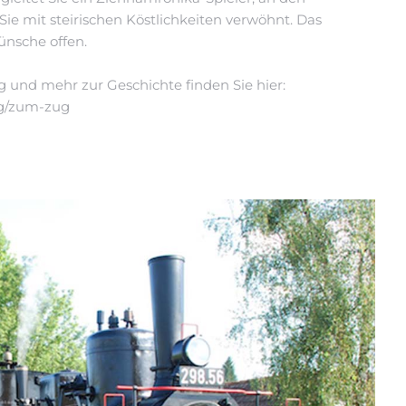
e mit steirischen Köstlichkeiten verwöhnt. Das
nsche offen.
 und mehr zur Geschichte finden Sie hier:
ug/zum-zug