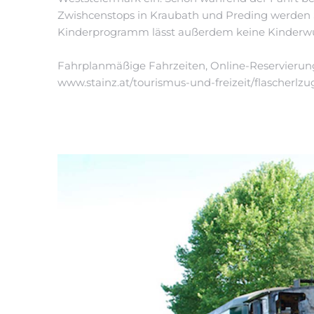
Zwishcenstops in Kraubath und Preding werden Si
Kinderprogramm lässt außerdem keine Kinderwü
Fahrplanmäßige Fahrzeiten, Online-Reservierung
www.stainz.at/tourismus-und-freizeit/flascherlz